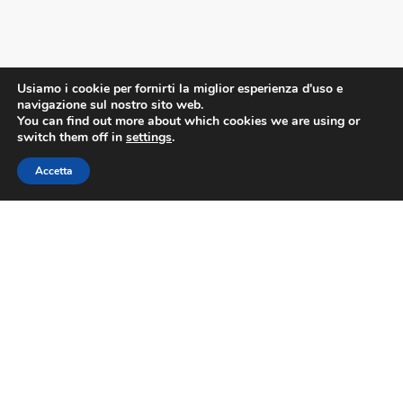
Usiamo i cookie per fornirti la miglior esperienza d'uso e
navigazione sul nostro sito web.
You can find out more about which cookies we are using or
switch them off in
settings
.
Accetta
Accedi alla WebMail
©2023 Confesercenti Firenze |
Privacy
|
Cookie
Policy
| Powered by
Deep Lab