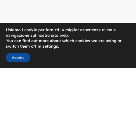
Usiamo i cookie per fornirti la miglior esperienza d'uso e
navigazione sul nostro sito web.
You can find out more about which cookies we are using or
switch them off in
settings
.
Accetta
Accedi alla WebMail
©2023 Confesercenti Firenze |
Privacy
|
Cookie
Policy
| Powered by
Deep Lab