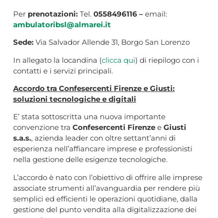
Per
prenotazioni:
Tel.
0558496116 –
email:
ambulatoribsl@almarei.it
Sede:
Via Salvador Allende 31, Borgo San Lorenzo
In allegato la locandina (
clicca qui
) di riepilogo con i
contatti e i servizi principali.
Accordo tra Confesercenti Firenze e Giusti:
soluzioni tecnologiche e digitali
E’ stata sottoscritta una nuova importante
convenzione tra
Confesercenti Firenze
e
Giusti
s.a.s.
, azienda leader con oltre settant’anni di
esperienza nell’affiancare imprese e professionisti
nella gestione delle esigenze tecnologiche.
L’accordo è nato con l’obiettivo di offrire alle imprese
associate strumenti all’avanguardia per rendere più
semplici ed efficienti le operazioni quotidiane, dalla
gestione del punto vendita alla digitalizzazione dei