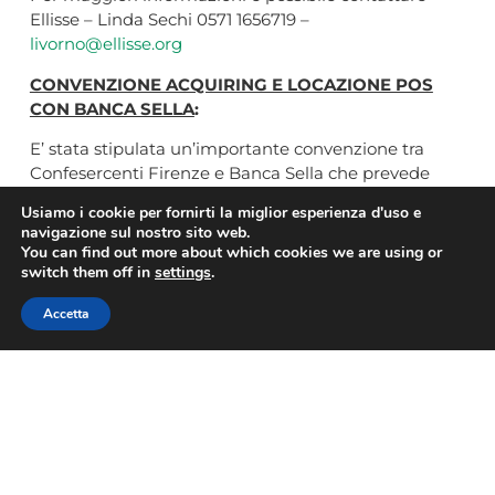
Ellisse – Linda Sechi 0571 1656719 –
livorno@ellisse.org
CONVENZIONE ACQUIRING E LOCAZIONE POS
CON BANCA SELLA
:
E’ stata stipulata un’importante convenzione tra
Confesercenti Firenze e Banca Sella che prevede
importanti opportunità a carattere economico per le
Usiamo i cookie per fornirti la miglior esperienza d'uso e
imprese associate.
navigazione sul nostro sito web.
You can find out more about which cookies we are using or
Clicca qui per il dettaglio di quanto previsto dalla
switch them off in
settings
.
convenzione.
Accetta
FRATELLANZA POPOLARE
: E’ stato siglato un
importante
accordo tra Confesercenti Firenze e
Fratellanza Popolare Croce d’Oro ODV
di Grassina
che prevede delle interessanti opportunità per gli
associati.
Fratellanza Popolare Croce d’Oro ODV rappresenta
un importante presidio socio-sanitario nel territorio