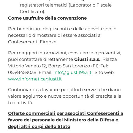
registratori telematici (Laboratorio Fiscale
Certificato).
Come usufruire della convenzione
Per beneficiare degli sconti e delle agevolazioni è
necessario dimostrare di essere associati a
Confesercenti Firenze.
Per maggiori informazioni, consulenze o preventivi,
puoi contattare direttamente
Giusti s.a.s.
: Piazza
Vittorio Veneto 12, Borgo San Lorenzo (FI); Tel:
055/8459038; Email:
info@giusti1953.it
; Sito web:
www.informaticagiusti.it
Continuiamo a lavorare per offrirti servizi che diano
valore aggiunto e nuove opportunità di crescita alla
tua attività.
Offerte commerciali per associati Confesercenti a
favore del personale del Ministero della Difesa e
degli altri corpi dello Stato