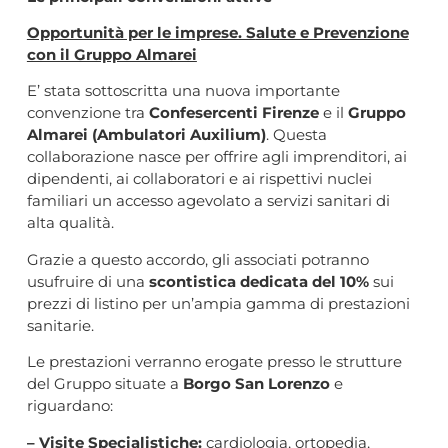
Opportunità per le imprese. S
alute e Prevenzione
con il Gruppo Almarei
E’ stata sottoscritta una nuova importante
convenzione tra
Confesercenti Firenze
e il
Gruppo
Almarei (Ambulatori Auxilium)
. Questa
collaborazione nasce per offrire agli imprenditori, ai
dipendenti, ai collaboratori e ai rispettivi nuclei
familiari un accesso agevolato a servizi sanitari di
alta qualità.
Grazie a questo accordo, gli associati potranno
usufruire di una
scontistica dedicata del 10%
sui
prezzi di listino per un’ampia gamma di prestazioni
sanitarie.
Le prestazioni verranno erogate presso le strutture
del Gruppo situate a
Borgo San Lorenzo
e
riguardano:
– Visite Specialistiche:
cardiologia, ortopedia,