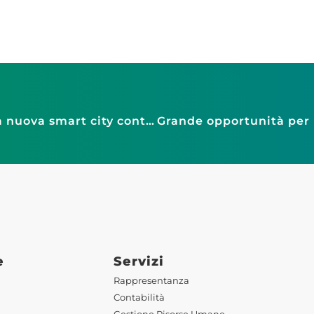
Confesercenti Città di Firenze in visita alla nuova smart city control room
e
Servizi
Rappresentanza
Contabilità