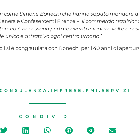
itori come Simone Bonechi che hanno saputo mandare ava
 Generale Confesercenti Firenze –
Il commercio tradizion
ori; ed è necessario portare avanti iniziative volte a so
e unico e attrattivo ogni centro urbano
.”
 si è congratulata con Bonechi per i 40 anni di apertura e 
CONSULENZA
,
IMPRESE
,
PMI
,
SERVIZI
CONDIVIDI