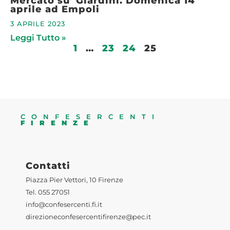
Mercato su’ Giardini. Domenica 14
aprile ad Empoli
3 APRILE 2023
Leggi Tutto »
1
…
23
24
25
CONFESERCENTI
FIRENZE
Contatti
Piazza Pier Vettori, 10 Firenze
Tel. 055 27051
info@confesercenti.fi.it
direzioneconfesercentifirenze@pec.it