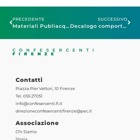
PRECEDENTE
SUCCESSIVO
Materiali Publiacqua per chiusura su via Bolognese 29/07 – 10/09
Decalogo comportamentale a beneficio dei turisti
CONFESERCENTI
FIRENZE
Contatti
Piazza Pier Vettori, 10 Firenze
Tel. 055 27051
info@confesercenti.fi.it
direzioneconfesercentifirenze@pec.it
Associazione
Chi Siamo
Storia