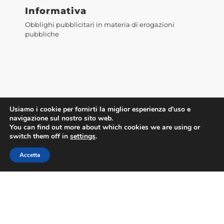
Informativa
Obblighi pubblicitari in materia di erogazioni
pubbliche
Usiamo i cookie per fornirti la miglior esperienza d'uso e
navigazione sul nostro sito web.
Accedi alla WebMail
You can find out more about which cookies we are using or
switch them off in
settings
.
Accetta
©2023 Confesercenti Firenze |
Privacy
|
Cookie
Policy
| Powered by
Deep Lab