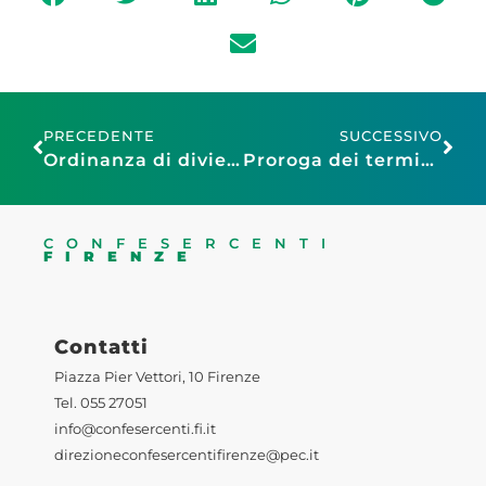
PRECEDENTE
SUCCESSIVO
Ordinanza di divieto in occasione della partita Fiorentina-Panathinaikos di giovedì 13 marzo
Proroga dei termini per l’adeguamento antincendio per le Strutture Ricettive Turistico-Alberghiere con oltre 25 posti letto
CONFESERCENTI
FIRENZE
Contatti
Piazza Pier Vettori, 10 Firenze
Tel. 055 27051
info@confesercenti.fi.it
direzioneconfesercentifirenze@pec.it