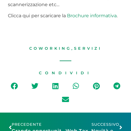
scannerizzazione etc…
Clicca qui per scaricare la
Brochure informativa
.
COWORKING
,
SERVIZI
CONDIVIDI
PRECEDENTE
SUCCESSIVO
Grande opportunità per PMI fiorentine. Nuovo accordo tra BiAuto e Confesercenti Firenze
Web Tax. Novità e prospettive della tassa sul digitale