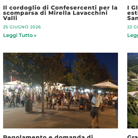
Il cordoglio di Confesercenti per la
I G
scomparsa di Mirella Lavacchini
est
Valli
Sa
25 GIUGNO 2026
22 
Leggi Tutto »
Legg
Regolamento e domanda di
Gra