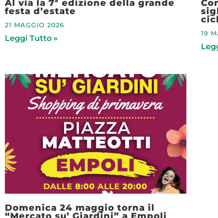
Al via la 7ª edizione della grande
Con
festa d’estate
sig
cic
21 MAGGIO 2026
19 
Leggi Tutto »
Legg
Domenica 24 maggio torna il
“Mercato su’ Giardini” a Empoli