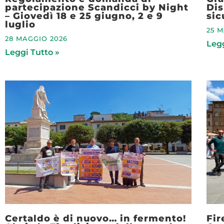
partecipazione Scandicci by Night
Dis
– Giovedì 18 e 25 giugno, 2 e 9
sic
luglio
25 
28 MAGGIO 2026
Legg
Leggi Tutto »
Certaldo è di nuovo… in fermento!
Fir