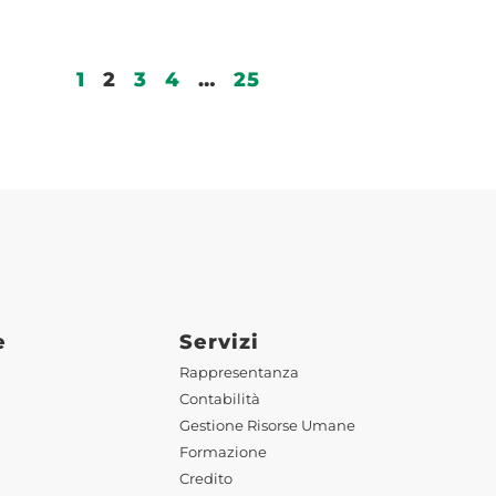
1
2
3
4
…
25
e
Servizi
Rappresentanza
Contabilità
Gestione Risorse Umane
Formazione
Credito