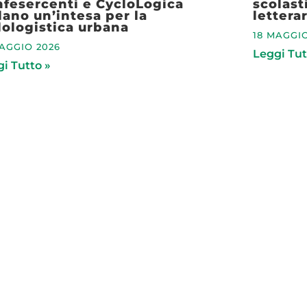
fesercenti e CycloLogica
scolast
lano un’intesa per la
lettera
lologistica urbana
18 MAGGIO
MAGGIO 2026
Leggi Tut
i Tutto »