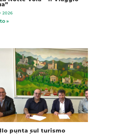
ua”
 2026
to »
llo punta sul turismo