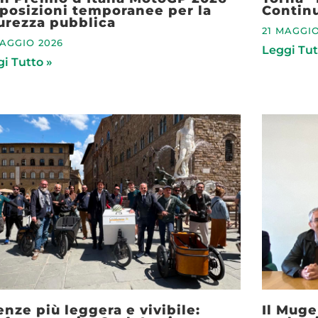
posizioni temporanee per la
Contin
urezza pubblica
21 MAGGIO
MAGGIO 2026
Leggi Tut
i Tutto »
enze più leggera e vivibile:
Il Muge