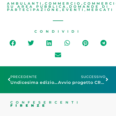
AMBULANTI
,
COMMERCIO
,
COMMERC
SU AREA PUBBLICA
,
DOMANDE DI
PARTECIPAZIONE
,
EVENTI
,
MERCATI
CONDIVIDI
PRECEDENTE
SUCCESSIVO
Undicesima edizione tourismA
Avvio progetto CRosS Tuscany – Creative Destination for Social Change Academy
CONFESERCENTI
FIRENZE