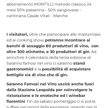
abbinamento MONT’ILLÌ metodo classico 24
mesi 50% passerina – 50% sangiovese –
cantinana Casale Vitali – Marche.
I visitatori,
oltre che partecipare alle masterclass
ed ai cooking show,
potranno incontrare ai
banchi di assaggio 80 produttori di vino, con
oltre 300 etichette, e 30 produttori di gin
. Ad
arricchire il calendario della terza edizione di
Saranno famosi nel vino ci saranno
stand
gastronomici
e la
possibilità di acquistare
bottiglie sia di vino che di gin.
Saranno Famosi nel Vino uscirà anche fuori
dalla Stazione Leopolda per coinvolgere la
ristorazione e le enoteche ed i winebar
fiorentini
. Fin da sabato pomeriggio ci si potrà
tuffare nel mood della kermesse, girando per la