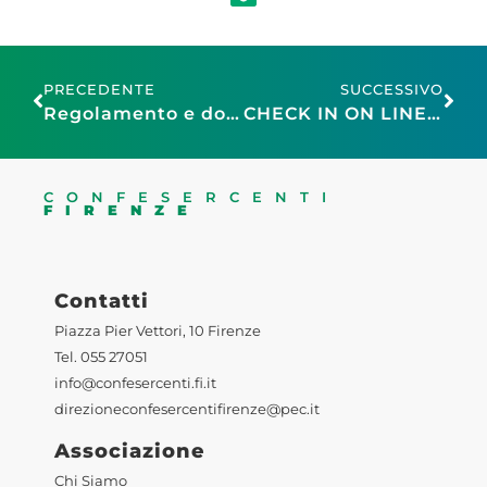
PRECEDENTE
SUCCESSIVO
Regolamento e domanda di partecipazione Fiera di Boccaccio – Natale in Centro a Certaldo
CHECK IN ON LINE O DA REMOTO. Nota del Ministero dell’Interno
CONFESERCENTI
FIRENZE
Contatti
Piazza Pier Vettori, 10 Firenze
Tel. 055 27051
info@confesercenti.fi.it
direzioneconfesercentifirenze@pec.it
Associazione
Chi Siamo