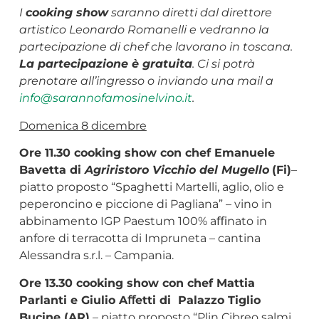
I
cooking show
saranno diretti dal direttore
artistico Leonardo Romanelli e vedranno la
partecipazione di chef che lavorano in toscana.
La partecipazione è gratuita
. Ci si potrà
prenotare all’ingresso o inviando una mail a
info@sarannofamosinelvino.it
.
Domenica 8 dicembre
Ore 11.30 cooking show con chef Emanuele
Bavetta di
Agriristoro Vicchio del Mugello
(Fi)
–
piatto proposto “Spaghetti Martelli, aglio, olio e
peperoncino e piccione di Pagliana” – vino in
abbinamento IGP Paestum 100% aﬃnato in
anfore di terracotta di Impruneta – cantina
Alessandra s.r.l. – Campania.
Ore 13.30 cooking show con chef Mattia
Parlanti e Giulio Aﬀetti di Palazzo Tiglio
Bucine (AR)
– piatto proposto “Plin Cibreo salmi