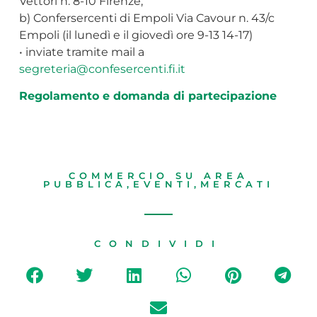
Vettori n. 8-10 Firenze;
b) Confersercenti di Empoli Via Cavour n. 43/c
Empoli (il lunedì e il giovedì ore 9-13 14-17)
• inviate tramite mail a
segreteria@confesercenti.fi.it
Regolamento e domanda di partecipazione
COMMERCIO SU AREA
PUBBLICA
,
EVENTI
,
MERCATI
CONDIVIDI