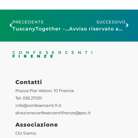
PRECEDENTE
SUCCESSIVO
TuscanyTogether – CALL
Avviso riservato agli operatori del mercato titolari di concessione di posteggio nel mercato del martedi’ per la partecipazione alla manifestazione straordinaria su area pubblica “Perdono Figline 2023”
CONFESERCENTI
FIRENZE
Contatti
Piazza Pier Vettori, 10 Firenze
Tel. 055 27051
info@confesercenti.fi.it
direzioneconfesercentifirenze@pec.it
Associazione
Chi Siamo