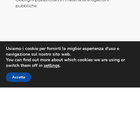
pubbliche
Usiamo i cookie per fornirti la miglior esperienza d'uso e
navigazione sul nostro sito web.
You can find out more about which cookies we are using or
switch them off in
settings
.
Accedi alla WebMail
Accetta
©2023 Confesercenti Firenze |
Privacy
|
Cookie
Policy
| Powered by
Deep Lab