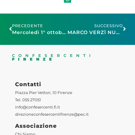
PRECEDENTE
SUCCESSIVO
Mercoledì 1° ottobre “Un caffè per CORRI LA VITA”!
MARCO VERZÌ NUOVO PRESIDENTE REGIONALE FEDERAGIT CONFESERCENTI TOSCANA
CONFESERCENTI
FIRENZE
Contatti
Piazza Pier Vettori, 10 Firenze
Tel. 055 27051
info@confesercenti.fi.it
direzioneconfesercentifirenze@pec.it
Associazione
Chi Siamo