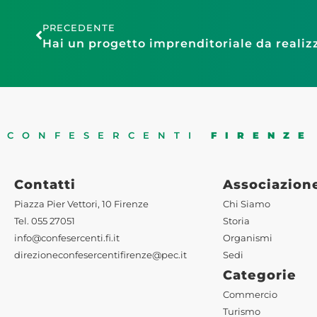
PRECEDENTE
CONFESERCENTI
FIRENZE
Contatti
Associazion
Piazza Pier Vettori, 10 Firenze
Chi Siamo
Tel. 055 27051
Storia
info@confesercenti.fi.it
Organismi
direzioneconfesercentifirenze@pec.it
Sedi
Categorie
Commercio
Turismo