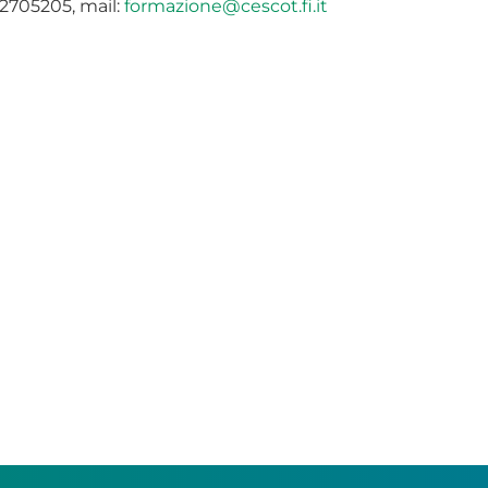
552705205, mail:
formazione@cescot.fi.it