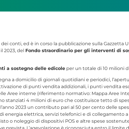
ei conti, ed è in corso la pubblicazione sulla Gazzetta Uff
 il 2023, del
Fondo straordinario per gli interventi di so
nti a sostegno delle edicole
per un totale di 10 milioni di 
segna a domicilio di giornali quotidiani e periodici, l’apert
’attivazione di punti vendita addizionali, i punti vendita e
le Aree interne (riferimento normativo: Mappa Aree Intern
stanziati 4 milioni di euro che costituisce tetto di spes
er l’anno 2023 un contributo pari al 50 per cento delle sp
 di energia elettrica, servizi telefonici e di collegamento 
quisto o noleggio di dispositivi POS e altre spese sostenut
prevista. L’agevolazione è riconosciuta entro il limite di