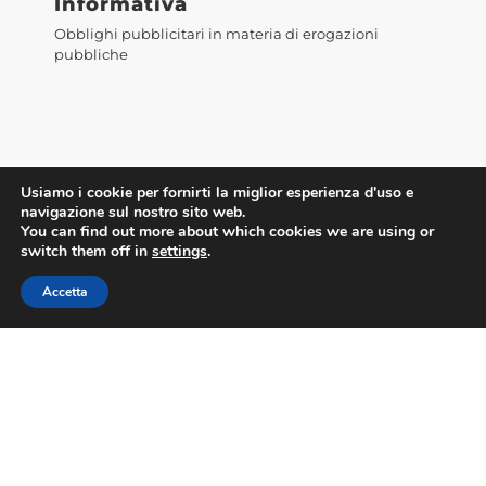
Informativa
Obblighi pubblicitari in materia di erogazioni
pubbliche
Usiamo i cookie per fornirti la miglior esperienza d'uso e
navigazione sul nostro sito web.
You can find out more about which cookies we are using or
switch them off in
settings
.
Accetta
Accedi alla WebMail
©2023 Confesercenti Firenze |
Privacy
|
Cookie